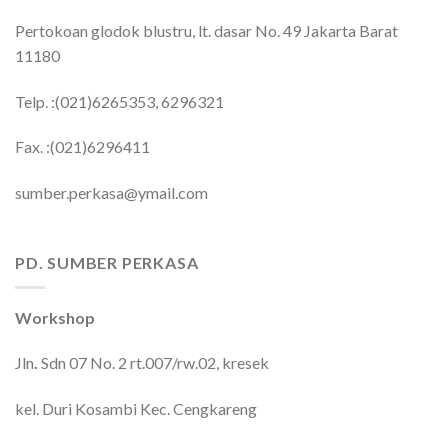
Pertokoan glodok blustru, lt. dasar No. 49 Jakarta Barat
11180
Telp. :(021)6265353, 6296321
Fax. :(021)6296411
sumber.perkasa@ymail.com
PD. SUMBER PERKASA
Workshop
Jln
.
Sdn 07 No. 2 rt.007/rw.02, kresek
kel. Duri Kosambi Kec. Cengkareng